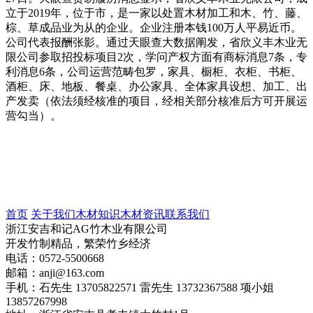
立于2019年，位于市，是一家以处置木材加工和木、竹、藤、
棕、草成品业为从的企业。企业注册本钱100万人平易近币。
公司代表报酬张影。通过天眼查大数据阐发，省欣义丰木业无
限公司参取招投标项目2次，学问产权方面有商标消息7条，专
利消息6条，公司运营范畴包罗，家具、橱柜、衣柜、书柜、
酒柜、床、地板、餐桌、办公家具、全体家具设想、加工、出
产发卖（依法须经核准的项目，经相关部分核准后方可开展运
营勾当）。
首页
关于我们
木材知识
木材资讯
联系我们
浙江安吉和记AG竹木业有限公司
开发竹制精品，繁荣竹乡经济
电话：0572-5500668
邮箱：anji@163.com
手机：石先生 13705822571 雷先生 13732367588 项小姐
13857267998