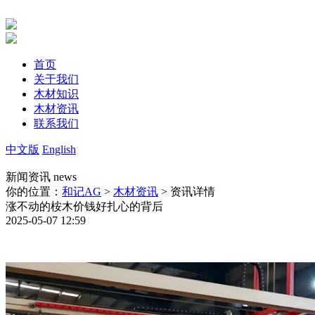
首页
关于我们
木材知识
木材资讯
联系我们
中文版
English
新闻资讯
news
你的位置：
和记AG
>
木材资讯
> 资讯详情
涨不动的桉木价钱好扎心的背后
2025-05-07 12:59