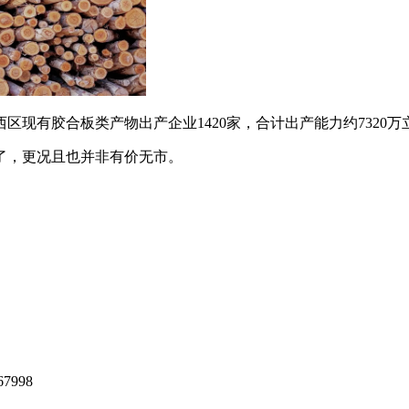
胶合板类产物出产企业1420家，合计出产能力约7320万立
，更况且也并非有价无市。
7998